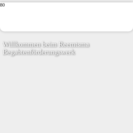
Willkommen beim Reemtsma
Begabtenförderungswerk